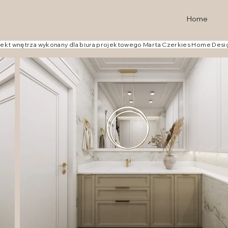
Home
ekt wnętrza wykonany dla biura projektowego Marta Czerkies Home Des